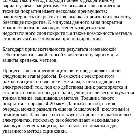
20 мкм, такой метод подходит более к декоративному
варианту, чем к защитному. Но все-таки гальваническая
техника покрытия имеет несколько преимуществ:
равномерность покрытия слоя, высокая производительность,
блестящее покрытие. К минусам данного вида покрытия
можно отнести невысокую степень защиты из-за
недостаточного слоя покрытия, а также возможность металла
становиться более хрупким при анодировании.
Благодаря привлекательности результата и невысокой
себестоимости, такой способ является популярным для
защиты крепежа, метизов.
Процесс гальванической оцинковки представляет собой
следующие этапы работы. В емкости с электролитом
находятся цинк и изделие из металла, к ним подводится
электрический ток, под его действием цинк растворяется и
его ионы начинают оседать на изделии, после чего получается
тонкая пленка, защищающая металл. Толщина такого
покрытия – порядка 4-20 мкм. Данный способ, в свою
очередь, можно разделить еще на 3: щелочной, кислотный и
цианидный. Чаще всего используется процесс в слабокислых
электролитах, поскольку он обеспечивает максимально
высокую степень защиты, насколько это возможно для
указанного метода оцинковки.