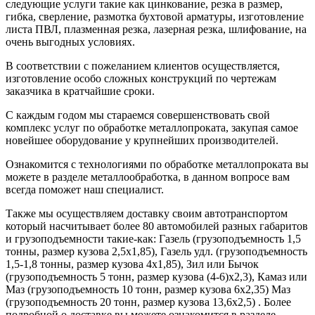
следующие услуги такие как цинкование, резка в размер,
гибка, сверление, размотка бухтовой арматуры, изготовление
листа ПВЛ, плазменная резка, лазерная резка, шлифование, на
очень выгодных условиях.
В соответствии с пожеланием клиентов осуществляется,
изготовление особо сложных конструкций по чертежам
заказчика в кратчайшие сроки.
С каждым годом мы стараемся совершенствовать свой
комплекс услуг по обработке металлопроката, закупая самое
новейшее оборудование у крупнейших производителей.
Ознакомится с технологиями по обработке металлопроката вы
можете в разделе металлообработка, в данном вопросе вам
всегда поможет наш специалист.
Также мы осуществляем доставку своим автотранспортом
который насчитывает более 80 автомобилей разных габаритов
и грузоподъемности такие-как: Газель (грузоподъемность 1,5
тонны, размер кузова 2,5х1,85), Газель удл. (грузоподъемность
1,5-1,8 тонны, размер кузова 4х1,85), Зил или Бычок
(грузоподъемность 5 тонн, размер кузова (4-6)х2,3), Камаз или
Маз (грузоподъемность 10 тонн, размер кузова 6х2,35) Маз
(грузоподъемность 20 тонн, размер кузова 13,6х2,5) . Более
подробной о доставке вы можете ознакомится в разделе