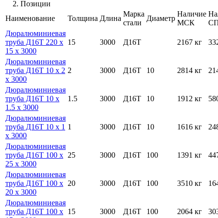
2. Позиции
Марка
Наличие
На
Наименование
Толщина
Длина
Диаметр
стали
МСК
С
Дюралюминиевая
труба Д16Т 220 х
15
3000
Д16Т
2167 кг
33
15 х 3000
Дюралюминиевая
труба Д16Т 10 х 2
2
3000
Д16Т
10
2814 кг
21
х 3000
Дюралюминиевая
труба Д16Т 10 х
1.5
3000
Д16Т
10
1912 кг
58
1.5 х 3000
Дюралюминиевая
труба Д16Т 10 х 1
1
3000
Д16Т
10
1616 кг
24
х 3000
Дюралюминиевая
труба Д16Т 100 х
25
3000
Д16Т
100
1391 кг
44
25 х 3000
Дюралюминиевая
труба Д16Т 100 х
20
3000
Д16Т
100
3510 кг
16
20 х 3000
Дюралюминиевая
труба Д16Т 100 х
15
3000
Д16Т
100
2064 кг
30