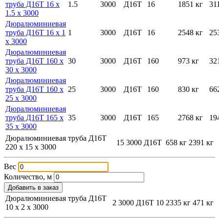
труба Д16Т 16 х
1.5
3000
Д16Т
16
1851 кг
31
1.5 х 3000
Дюралюминиевая
труба Д16Т 16 х 1
1
3000
Д16Т
16
2548 кг
25
х 3000
Дюралюминиевая
труба Д16Т 160 х
30
3000
Д16Т
160
973 кг
32
30 х 3000
Дюралюминиевая
труба Д16Т 160 х
25
3000
Д16Т
160
830 кг
66
25 х 3000
Дюралюминиевая
труба Д16Т 165 х
35
3000
Д16Т
165
2768 кг
19
35 х 3000
Дюралюминиевая труба Д16Т
15
3000
Д16Т
658 кг
2391 кг
220 х 15 х 3000
Вес
Количество, м
Добавить в заказ
Дюралюминиевая труба Д16Т
2
3000
Д16Т
10
2335 кг
471 кг
10 х 2 х 3000