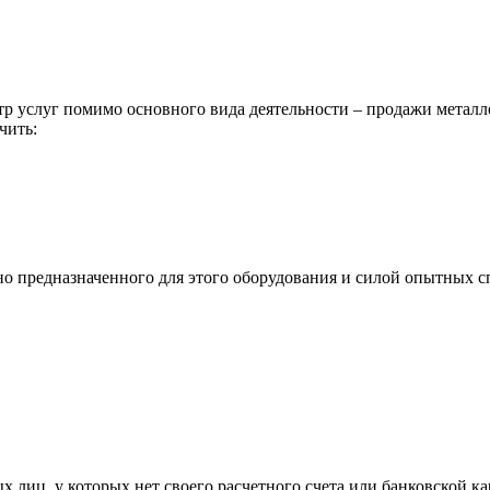
р услуг помимо основного вида деятельности – продажи металл
чить:
ьно предназначенного для этого оборудования и силой опытных
х лиц, у которых нет своего расчетного счета или банковской ка