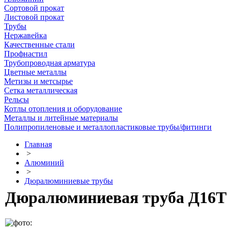
Сортовой прокат
Листовой прокат
Трубы
Нержавейка
Качественные стали
Профнастил
Трубопроводная арматура
Цветные металлы
Метизы и метсырье
Сетка металлическая
Рельсы
Котлы отопления и оборудование
Металлы и литейные материалы
Полипропиленовые и металлопластиковые трубы/фитинги
Главная
>
Алюминий
>
Дюралюминиевые трубы
Дюралюминиевая труба Д16Т 1