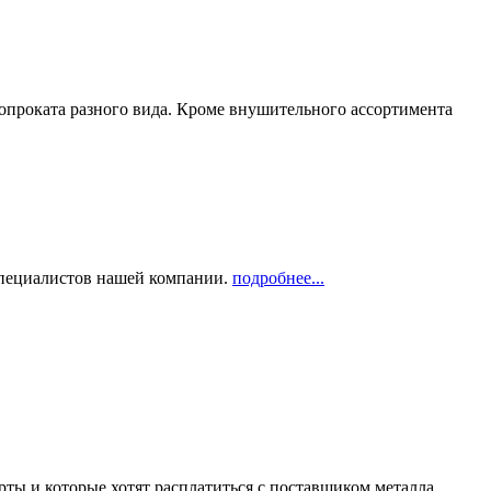
опроката разного вида. Кроме внушительного ассортимента
 специалистов нашей компании.
подробнее...
рты и которые хотят расплатиться с поставщиком металла