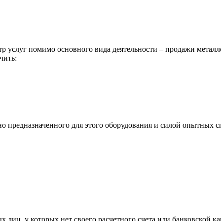
р услуг помимо основного вида деятельности – продажи металл
чить:
ьно предназначенного для этого оборудования и силой опытных
х лиц, у которых нет своего расчетного счета или банковской ка