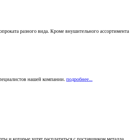
опроката разного вида. Кроме внушительного ассортимента
 специалистов нашей компании.
подробнее...
рты и которые хотят расплатиться с поставщиком металла