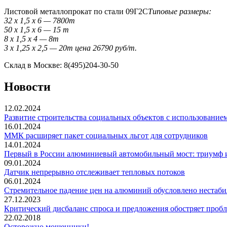
Листовой металлопрокат по стали 09Г2С
Типовые размеры:
32 x 1,5 x 6 — 7800т
50 x 1,5 x 6 — 15 т
8 x 1,5 x 4 — 8т
3 x 1,25 x 2,5 — 20т цена 26790 руб/т.
Склад в Москве: 8(495)204-30-50
Новости
12.02.2024
Развитие строительства социальных объектов с использование
16.01.2024
ММК расширяет пакет социальных льгот для сотрудников
14.01.2024
Первый в России алюминиевый автомобильный мост: триумф
09.01.2024
Датчик непрерывно отслеживает тепловых потоков
06.01.2024
Стремительное падение цен на алюминий обусловлено нестаби
27.12.2023
Критический дисбаланс спроса и предложения обостряет проб
22.02.2018
Осторожно мошенники!