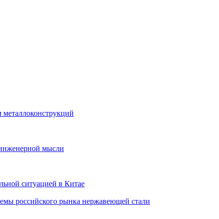
м металлоконструкций
 инженерной мысли
льной ситуацией в Китае
лемы российского рынка нержавеющей стали