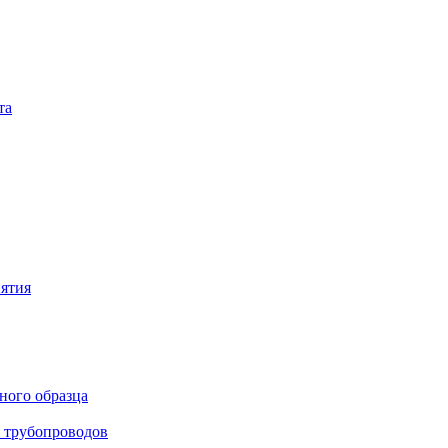
та
иятия
ного образца
я трубопроводов