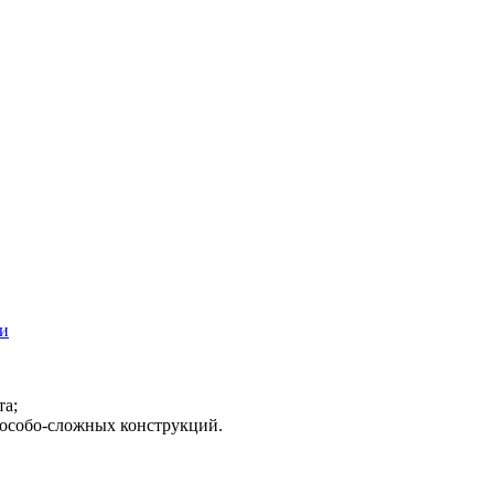
и
та;
е особо-сложных конструкций.