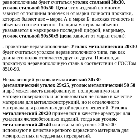
равнополочным будет считаться
уголок стальной 30х30,
уголок стальной 50х50
.
Цена
этих изделий во многом
зависит от толщины полочек и от марки точности прокатки,
которых бывает две – марка А и марка Б: высокая точность и
обычная соответственно. Толщина материала обычно
указывается в маркировке последней цифрой, например,
уголок стальной 50х50х5 (цена
зависит от марки стали);
- прокатные неравнополочные.
Уголок металлический 20х30
будет считаться уголком неравнополочного типа, так как
длина его полок отличается друг от друга. Производят
прокатную неравнополочную сталь в соответствии с ГОСТом
8510-93.
Нержавеющий
уголок металлический 30х30
(
металлический уголок 25х25
,
уголок металлический 50 50
и др.) может иметь шлифованную, полированную или
матовую поверхность и использоваться не только в качестве
материала для металлоконструкций, но и отделочного
материала для различных дизайнерских решений.
Уголок
металлический 20х20
применяют в качестве арматуры для
усиления железобетонных изделий, тогда как
уголок
металлический 40х40
или стальной уголок 200х200
используют в качестве крепкого каркасного материала для
межпролетных и чердачных перекрытий.