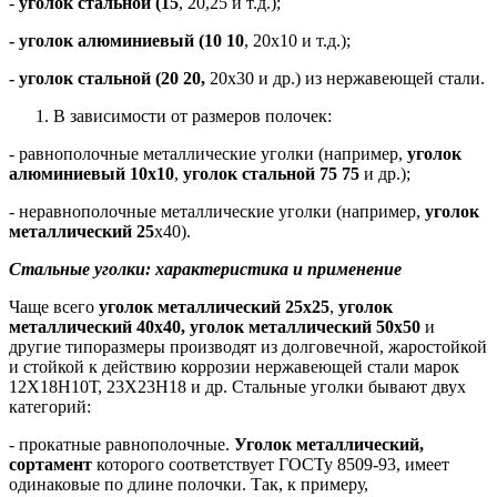
-
уголок стальной (15
, 20,25 и т.д.);
- уголок алюминиевый (10 10
, 20х10 и т.д.);
- уголок стальной (20 20,
20х30 и др.) из нержавеющей стали.
В зависимости от размеров полочек:
- равнополочные металлические уголки (например,
уголок
алюминиевый 10х10
,
уголок стальной 75 75
и др.);
- неравнополочные металлические уголки (например,
уголок
металлический 25
х40).
Стальные уголки: характеристика и применение
Чаще всего
уголок металлический 25х25
,
уголок
металлический 40х40, уголок металлический 50х50
и
другие типоразмеры производят из долговечной, жаростойкой
и стойкой к действию коррозии нержавеющей стали марок
12Х18Н10Т, 23Х23Н18 и др. Стальные уголки бывают двух
категорий:
- прокатные равнополочные.
Уголок металлический,
сортамент
которого соответствует ГОСТу 8509-93, имеет
одинаковые по длине полочки. Так, к примеру,