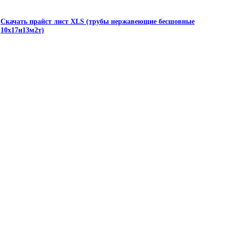
Скачать прайст лист XLS (трубы нержавеющие бесшовные
10х17н13м2т)