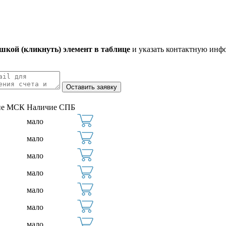
кой (кликнуть) элемент в таблице
и указать контактную инф
ие МСК
Наличие СПБ
мало
мало
мало
мало
мало
мало
мало