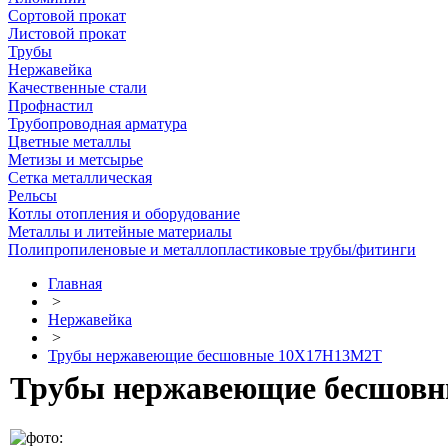
Сортовой прокат
Листовой прокат
Трубы
Нержавейка
Качественные стали
Профнастил
Трубопроводная арматура
Цветные металлы
Метизы и метсырье
Сетка металлическая
Рельсы
Котлы отопления и оборудование
Металлы и литейные материалы
Полипропиленовые и металлопластиковые трубы/фитинги
Главная
>
Нержавейка
>
Трубы нержавеющие бесшовные 10Х17Н13М2Т
Трубы нержавеющие бесшовн