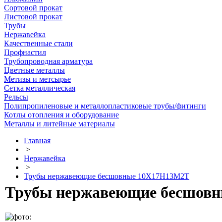
Сортовой прокат
Листовой прокат
Трубы
Нержавейка
Качественные стали
Профнастил
Трубопроводная арматура
Цветные металлы
Метизы и метсырье
Сетка металлическая
Рельсы
Полипропиленовые и металлопластиковые трубы/фитинги
Котлы отопления и оборудование
Металлы и литейные материалы
Главная
>
Нержавейка
>
Трубы нержавеющие бесшовные 10Х17Н13М2Т
Трубы нержавеющие бесшовн