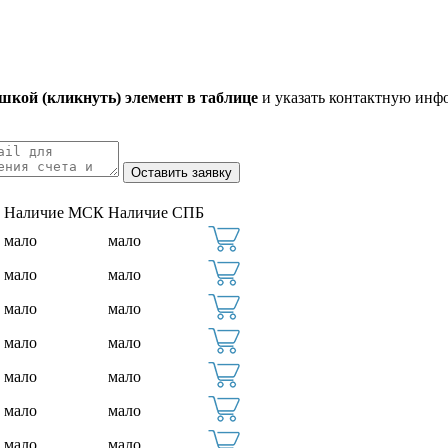
кой (кликнуть) элемент в таблице
и указать контактную инф
Наличие МСК
Наличие СПБ
мало
мало
мало
мало
мало
мало
мало
мало
мало
мало
мало
мало
мало
мало