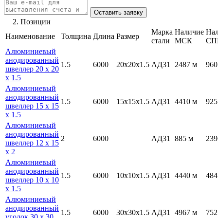
2. Позиции
Марка
Наличие
На
Наименование
Толщина
Длина
Размер
стали
МСК
СП
Алюминиевый
анодированный
1.5
6000
20х20х1.5
АД31
2487 м
960
швеллер 20 х 20
х 1.5
Алюминиевый
анодированный
1.5
6000
15х15х1.5
АД31
4410 м
925
швеллер 15 х 15
х 1.5
Алюминиевый
анодированный
2
6000
АД31
885 м
239
швеллер 12 х 15
х 2
Алюминиевый
анодированный
1.5
6000
10х10х1.5
АД31
4440 м
484
швеллер 10 х 10
х 1.5
Алюминиевый
анодированный
1.5
6000
30х30х1.5
АД31
4967 м
752
уголок 30 х 30