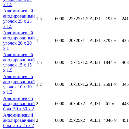
х 1.5
Алюминиевый
анодированный
1.5
6000
25х25х1.5
АД31
2197 м
241
уголок 25 х 25
х 1.5
Алюминиевый
анодированный
1
6000
20х20х1
АД31
3797 м
435
уголок 20 х 20
х 1
Алюминиевый
анодированный
1.5
6000
15х15х1.5
АД31
1844 м
468
уголок 15 х 15
х 1.5
Алюминиевый
анодированный
1.2
6000
10х10х1.2
АД31
2591 м
345
уголок 10 х 10
х 1.2
Алюминиевый
анодированный
2
6000
50х50х2
АД31
261 м
443
бокс 50 х 50 х 2
Алюминиевый
анодированный
2
6000
25х25х2
АД31
4046 м
451
бокс 25 х 25 х 2