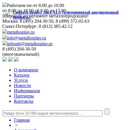
Работаем пн-чт 8.00 до 19.00
пт 8.00 до 18.00 сб 9.00 до 17.00
Скачать прайст лист XLS (алюминиевый анодированый
Широкий ассортимент металлопродукции!
профиль)
Москва:
8 (495) 204-30-50, 8 (499) 372-02-63
Санкт-Петербург:
8 (812) 385-42-12
metallosplav.ru
info@metallosplav.ru
infospb@metallosplav.ru
8 (495) 204-30-50
(многоканальный)
О компании
Каталог
Услуги
Новости
Информация
Партнеры
Контакты
Главная
>