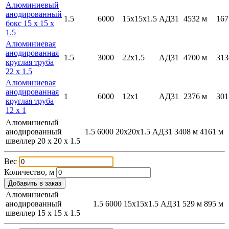
Алюминиевый
анодированный
1.5
6000
15х15х1.5
АД31
4532 м
167
бокс 15 х 15 х
1.5
Алюминиевая
анодированная
1.5
3000
22х1.5
АД31
4700 м
313
круглая труба
22 х 1.5
Алюминиевая
анодированная
1
6000
12х1
АД31
2376 м
301
круглая труба
12 х 1
Алюминиевый
анодированный
1.5
6000
20х20х1.5
АД31
3408 м
4161 м
швеллер 20 х 20 х 1.5
Вес
Количество, м
Добавить в заказ
Алюминиевый
анодированный
1.5
6000
15х15х1.5
АД31
529 м
895 м
швеллер 15 х 15 х 1.5