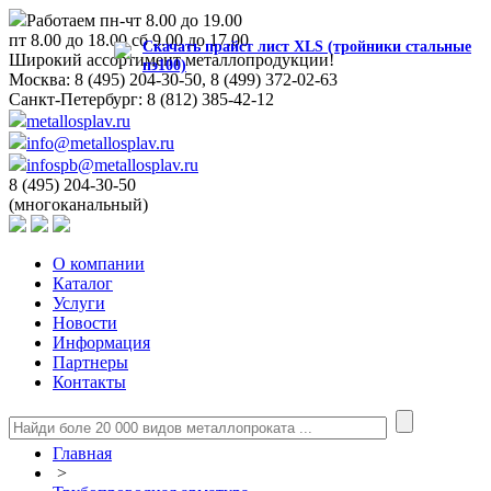
Работаем пн-чт 8.00 до 19.00
пт 8.00 до 18.00 сб 9.00 до 17.00
Скачать прайст лист XLS (тройники стальные
Широкий ассортимент металлопродукции!
пэ100)
Москва:
8 (495) 204-30-50, 8 (499) 372-02-63
Санкт-Петербург:
8 (812) 385-42-12
metallosplav.ru
info@metallosplav.ru
infospb@metallosplav.ru
8 (495) 204-30-50
(многоканальный)
О компании
Каталог
Услуги
Новости
Информация
Партнеры
Контакты
Главная
>