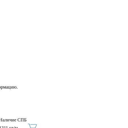
ормацию.
Наличие СПБ
1311 кв/м