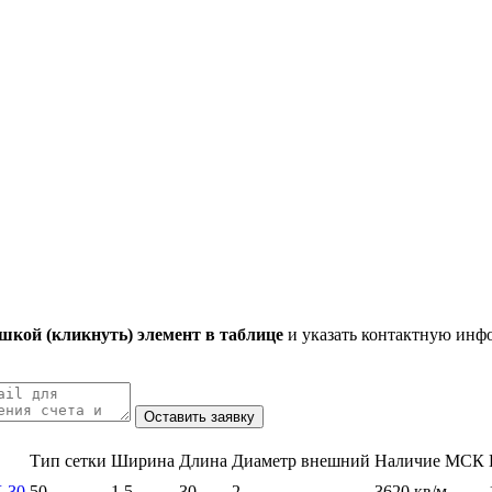
кой (кликнуть) элемент в таблице
и указать контактную инф
Тип сетки
Ширина
Длина
Диаметр внешний
Наличие МСК
Х 30
50
1,5
30
2
3620 кв/м