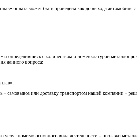
лав» оплата может быть проведена как до выхода автомобиля с 
 и определившись с количеством и номенклатурой металлопрока
ия данного вопроса:
сплав».
ь – самовывоз или доставку транспортом нашей компании – реш
р услуг помимо основного вида деятельности – продажи металл