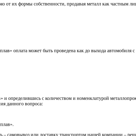
мо от их формы собственности, продавая металл как частным л
лав» оплата может быть проведена как до выхода автомобиля с 
 и определившись с количеством и номенклатурой металлопрока
ия данного вопроса:
сплав».
ь – самовывоз или доставку транспортом нашей компании – реш