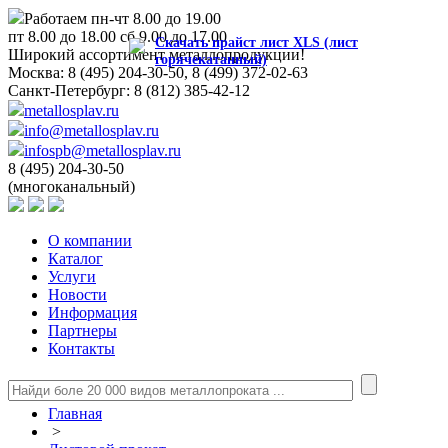
Работаем пн-чт 8.00 до 19.00
пт 8.00 до 18.00 сб 9.00 до 17.00
Скачать прайст лист XLS (лист
Широкий ассортимент металлопродукции!
горячекатанный)
Москва:
8 (495) 204-30-50, 8 (499) 372-02-63
Санкт-Петербург:
8 (812) 385-42-12
metallosplav.ru
info@metallosplav.ru
infospb@metallosplav.ru
8 (495) 204-30-50
(многоканальный)
О компании
Каталог
Услуги
Новости
Информация
Партнеры
Контакты
Главная
>