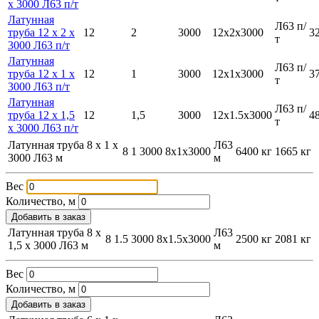
х 3000 Л63 п/т
Латунная
Л63 п/
труба 12 х 2 х
12
2
3000
12х2х3000
3
т
3000 Л63 п/т
Латунная
Л63 п/
труба 12 х 1 х
12
1
3000
12х1х3000
3
т
3000 Л63 п/т
Латунная
Л63 п/
труба 12 х 1,5
12
1,5
3000
12х1.5х3000
4
т
х 3000 Л63 п/т
Латунная труба 8 х 1 х
Л63
8
1
3000
8х1х3000
6400 кг
1665 кг
3000 Л63 м
м
Вес
Количество, м
Добавить в заказ
Латунная труба 8 х
Л63
8
1.5
3000
8х1.5х3000
2500 кг
2081 кг
1,5 х 3000 Л63 м
м
Вес
Количество, м
Добавить в заказ