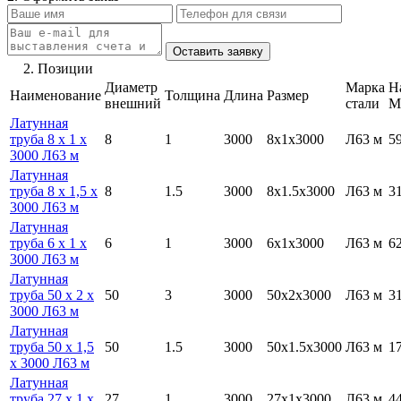
2. Позиции
Диаметр
Марка
Н
Наименование
Толщина
Длина
Размер
внешний
стали
М
Латунная
труба 8 х 1 х
8
1
3000
8х1х3000
Л63 м
5
3000 Л63 м
Латунная
труба 8 х 1,5 х
8
1.5
3000
8х1.5х3000
Л63 м
3
3000 Л63 м
Латунная
труба 6 х 1 х
6
1
3000
6х1х3000
Л63 м
6
3000 Л63 м
Латунная
труба 50 х 2 х
50
3
3000
50х2х3000
Л63 м
3
3000 Л63 м
Латунная
труба 50 х 1,5
50
1.5
3000
50х1.5х3000
Л63 м
1
х 3000 Л63 м
Латунная
труба 27 х 1 х
27
1
3000
27х1х3000
Л63 м
4