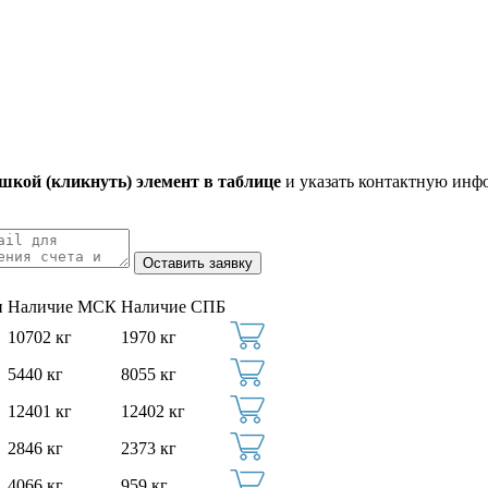
кой (кликнуть) элемент в таблице
и указать контактную инф
и
Наличие МСК
Наличие СПБ
10702 кг
1970 кг
5440 кг
8055 кг
12401 кг
12402 кг
2846 кг
2373 кг
4066 кг
959 кг