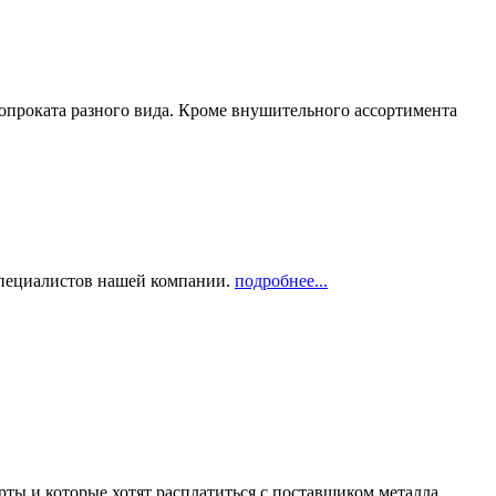
опроката разного вида. Кроме внушительного ассортимента
 специалистов нашей компании.
подробнее...
рты и которые хотят расплатиться с поставщиком металла