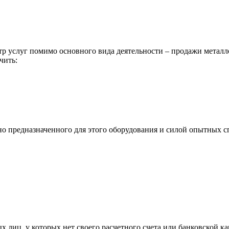
р услуг помимо основного вида деятельности – продажи металл
чить:
ьно предназначенного для этого оборудования и силой опытных
х лиц, у которых нет своего расчетного счета или банковской ка