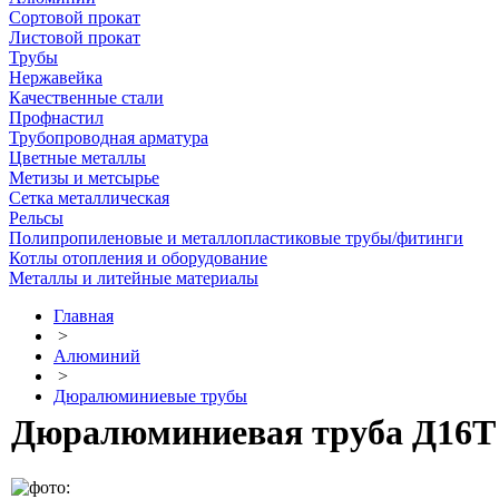
Сортовой прокат
Листовой прокат
Трубы
Нержавейка
Качественные стали
Профнастил
Трубопроводная арматура
Цветные металлы
Метизы и метсырье
Сетка металлическая
Рельсы
Полипропиленовые и металлопластиковые трубы/фитинги
Котлы отопления и оборудование
Металлы и литейные материалы
Главная
>
Алюминий
>
Дюралюминиевые трубы
Дюралюминиевая труба Д16Т 7