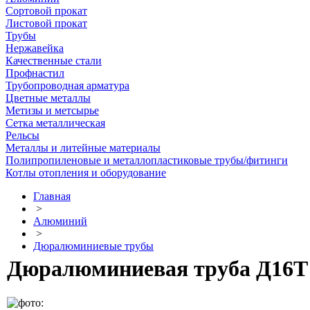
Сортовой прокат
Листовой прокат
Трубы
Нержавейка
Качественные стали
Профнастил
Трубопроводная арматура
Цветные металлы
Метизы и метсырье
Сетка металлическая
Рельсы
Металлы и литейные материалы
Полипропиленовые и металлопластиковые трубы/фитинги
Котлы отопления и оборудование
Главная
>
Алюминий
>
Дюралюминиевые трубы
Дюралюминиевая труба Д16Т 7