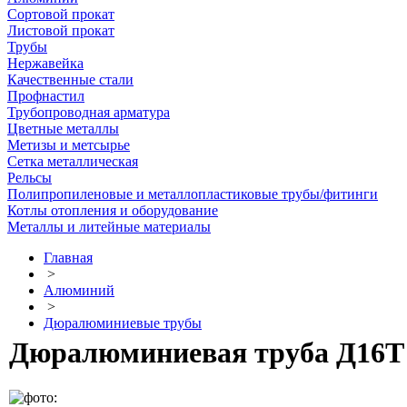
Сортовой прокат
Листовой прокат
Трубы
Нержавейка
Качественные стали
Профнастил
Трубопроводная арматура
Цветные металлы
Метизы и метсырье
Сетка металлическая
Рельсы
Полипропиленовые и металлопластиковые трубы/фитинги
Котлы отопления и оборудование
Металлы и литейные материалы
Главная
>
Алюминий
>
Дюралюминиевые трубы
Дюралюминиевая труба Д16Т 6