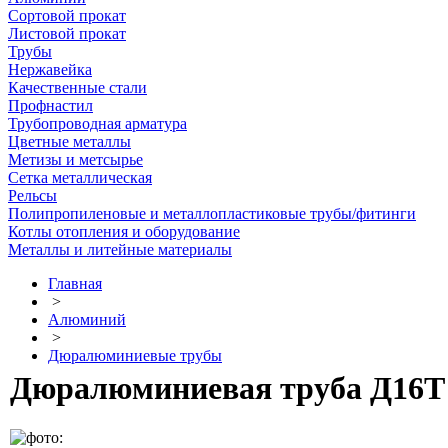
Сортовой прокат
Листовой прокат
Трубы
Нержавейка
Качественные стали
Профнастил
Трубопроводная арматура
Цветные металлы
Метизы и метсырье
Сетка металлическая
Рельсы
Полипропиленовые и металлопластиковые трубы/фитинги
Котлы отопления и оборудование
Металлы и литейные материалы
Главная
>
Алюминий
>
Дюралюминиевые трубы
Дюралюминиевая труба Д16Т 6