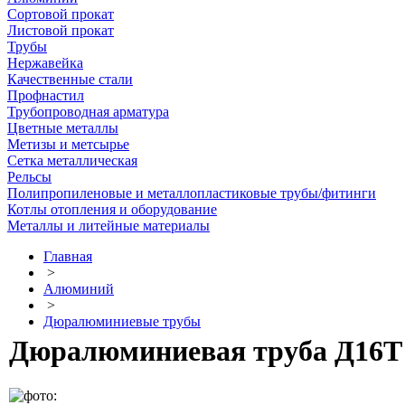
Сортовой прокат
Листовой прокат
Трубы
Нержавейка
Качественные стали
Профнастил
Трубопроводная арматура
Цветные металлы
Метизы и метсырье
Сетка металлическая
Рельсы
Полипропиленовые и металлопластиковые трубы/фитинги
Котлы отопления и оборудование
Металлы и литейные материалы
Главная
>
Алюминий
>
Дюралюминиевые трубы
Дюралюминиевая труба Д16Т 5