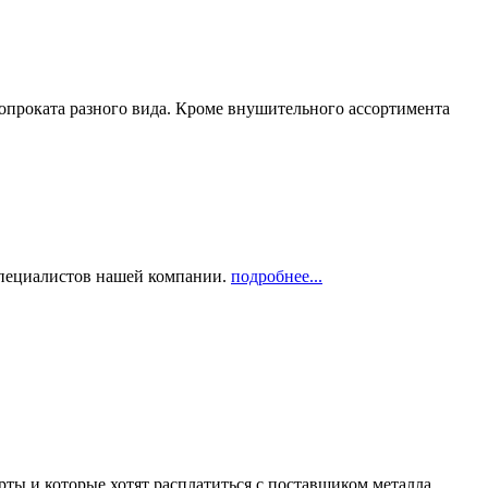
опроката разного вида. Кроме внушительного ассортимента
 специалистов нашей компании.
подробнее...
рты и которые хотят расплатиться с поставщиком металла