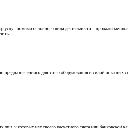
р услуг помимо основного вида деятельности – продажи металл
чить:
ьно предназначенного для этого оборудования и силой опытных
х лиц, у которых нет своего расчетного счета или банковской ка