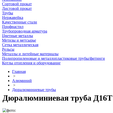
Сортовой прокат
Листовой прокат
Трубы
Нержавейка
Качественные стали
Профнастил
Трубопроводная арматура
Цветные металлы
Метизы и метсырье
Сетка металлическая
Рельсы
Металлы и литейные материалы
Полипропиленовые и металлопластиковые трубы/фитинги
Котлы отопления и оборудование
Главная
>
Алюминий
>
Дюралюминиевые трубы
Дюралюминиевая труба Д16Т 3