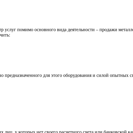
р услуг помимо основного вида деятельности – продажи металл
чить:
ьно предназначенного для этого оборудования и силой опытных
х лиц, у которых нет своего расчетного счета или банковской ка