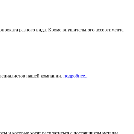
опроката разного вида. Кроме внушительного ассортимента
 специалистов нашей компании.
подробнее...
рты и которые хотят расплатиться с поставщиком металла