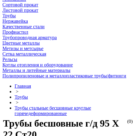
Сортовой прокат
Листовой прокат
Трубы
Нержавейка
Качественные стали
Профнастил
Трубопроводная арматура
Цветные металлы
Метизы и метсырье
Сетка металлическая
Рельсы
Котлы отопления и оборудование
Металлы и литейные материалы
Полипропиленовые и металлопластиковые трубы/фитинги
Главная
>
Трубы
>
Трубы стальные бесшовные круглые
горячедеформированные
Трубы бесшовные г/д 95 Х
(0)
22 Ст20