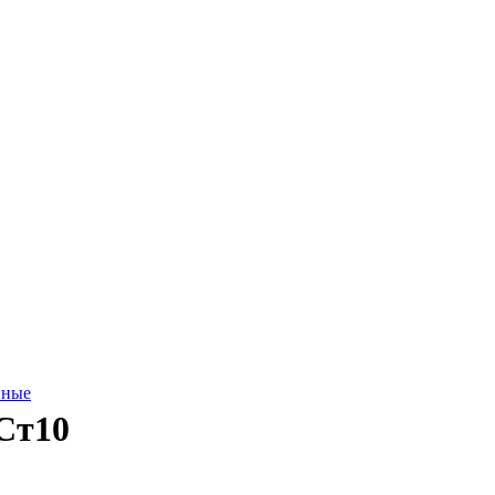
нные
 Ст10