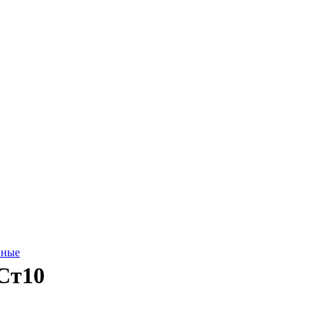
нные
 Ст10