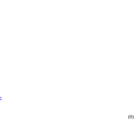
е
(0)