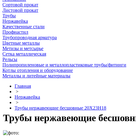
Сортовой прокат
Листовой прокат
Трубы
Нержавейка
Качественные стали
Профнастил
Трубопроводная арматура
Цветные металлы
Метизы и метсырье
Сетка металлическая
Рельсы
Полипропиленовые и металлопластиковые трубы/фитинги
Котлы отопления и оборудование
Металлы и литейные материалы
Главная
>
Нержавейка
>
Трубы нержавеющие бесшовные 20Х23Н18
Трубы нержавеющие бесшовн