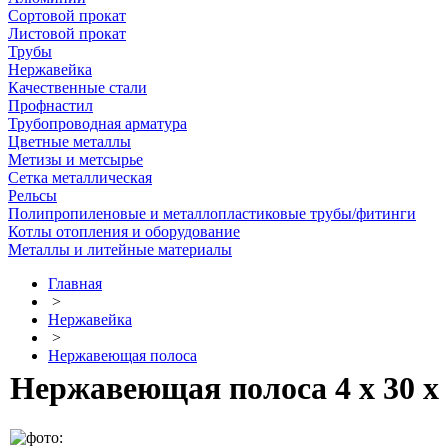
Сортовой прокат
Листовой прокат
Трубы
Нержавейка
Качественные стали
Профнастил
Трубопроводная арматура
Цветные металлы
Метизы и метсырье
Сетка металлическая
Рельсы
Полипропиленовые и металлопластиковые трубы/фитинги
Котлы отопления и оборудование
Металлы и литейные материалы
Главная
>
Нержавейка
>
Нержавеющая полоса
Нержавеющая полоса 4 х 30 х 6