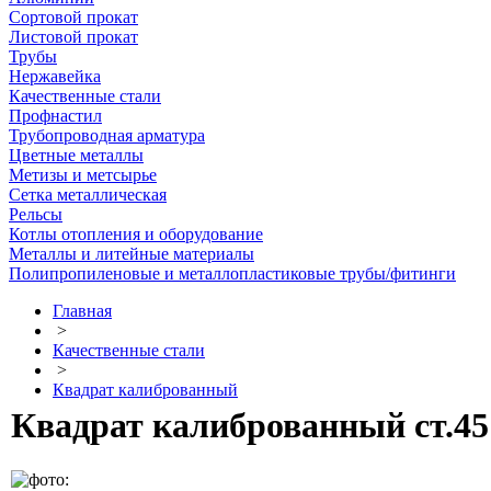
Сортовой прокат
Листовой прокат
Трубы
Нержавейка
Качественные стали
Профнастил
Трубопроводная арматура
Цветные металлы
Метизы и метсырье
Сетка металлическая
Рельсы
Котлы отопления и оборудование
Металлы и литейные материалы
Полипропиленовые и металлопластиковые трубы/фитинги
Главная
>
Качественные стали
>
Квадрат калиброванный
Квадрат калиброванный ст.45 