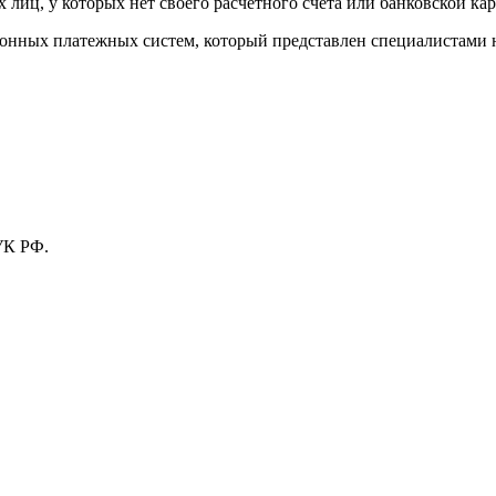
лиц, у которых нет своего расчетного счета или банковской кар
тронных платежных систем, который представлен специалистами
УК РФ.