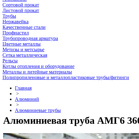
Сортовой прокат
Листовой прокат
Трубы
Нержавейка
Качественные стали
Профнастил
Трубопроводная арматура
Цветные металлы
Метизы и метсырье
Сетка металлическая
Рельсы
Котлы отопления и оборудование
Металлы и литейные материалы
Полипропиленовые и металлопластиковые трубы/фитинги
Главная
>
Алюминий
>
Алюминиевые трубы
Алюминиевая труба АМГ6 360