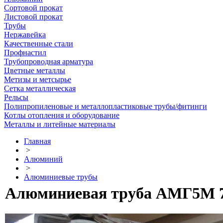
Сортовой прокат
Листовой прокат
Трубы
Нержавейка
Качественные стали
Профнастил
Трубопроводная арматура
Цветные металлы
Метизы и метсырье
Сетка металлическая
Рельсы
Полипропиленовые и металлопластиковые трубы/фитинги
Котлы отопления и оборудование
Металлы и литейные материалы
Главная
>
Алюминий
>
Алюминиевые трубы
Алюминиевая труба АМГ5М 75