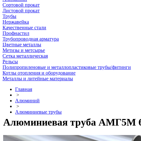
Сортовой прокат
Листовой прокат
Трубы
Нержавейка
Качественные стали
Профнастил
Трубопроводная арматура
Цветные металлы
Метизы и метсырье
Сетка металлическая
Рельсы
Полипропиленовые и металлопластиковые трубы/фитинги
Котлы отопления и оборудование
Металлы и литейные материалы
Главная
>
Алюминий
>
Алюминиевые трубы
Алюминиевая труба АМГ5М 60