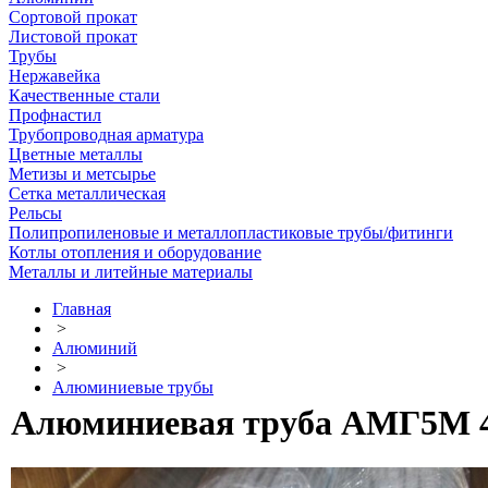
Сортовой прокат
Листовой прокат
Трубы
Нержавейка
Качественные стали
Профнастил
Трубопроводная арматура
Цветные металлы
Метизы и метсырье
Сетка металлическая
Рельсы
Полипропиленовые и металлопластиковые трубы/фитинги
Котлы отопления и оборудование
Металлы и литейные материалы
Главная
>
Алюминий
>
Алюминиевые трубы
Алюминиевая труба АМГ5М 4