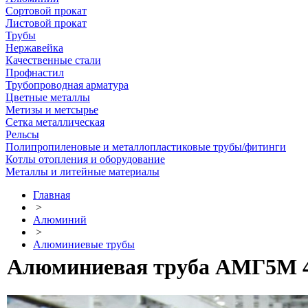
Сортовой прокат
Листовой прокат
Трубы
Нержавейка
Качественные стали
Профнастил
Трубопроводная арматура
Цветные металлы
Метизы и метсырье
Сетка металлическая
Рельсы
Полипропиленовые и металлопластиковые трубы/фитинги
Котлы отопления и оборудование
Металлы и литейные материалы
Главная
>
Алюминий
>
Алюминиевые трубы
Алюминиевая труба АМГ5М 40