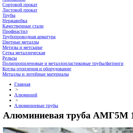
Сортовой прокат
Листовой прокат
Трубы
Нержавейка
Качественные стали
Профнастил
Трубопроводная арматура
Цветные металлы
Метизы и метсырье
Сетка металлическая
Рельсы
Полипропиленовые и металлопластиковые трубы/фитинги
Котлы отопления и оборудование
Металлы и литейные материалы
Главная
>
Алюминий
>
Алюминиевые трубы
Алюминиевая труба АМГ5М 1