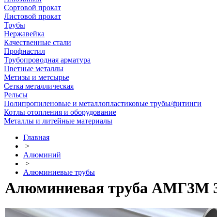
Сортовой прокат
Листовой прокат
Трубы
Нержавейка
Качественные стали
Профнастил
Трубопроводная арматура
Цветные металлы
Метизы и метсырье
Сетка металлическая
Рельсы
Полипропиленовые и металлопластиковые трубы/фитинги
Котлы отопления и оборудование
Металлы и литейные материалы
Главная
>
Алюминий
>
Алюминиевые трубы
Алюминиевая труба АМГ3М 3