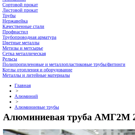
Сортовой прокат
Листовой прокат
Трубы
Нержавейка
Качественные стали
Профнастил
Трубопроводная арматура
Цветные металлы
Метизы и метсырье
Сетка металлическая
Рельсы
Полипропиленовые и металлопластиковые трубы/фитинги
Котлы отопления и оборудование
Металлы и литейные материалы
Главная
>
Алюминий
>
Алюминиевые трубы
Алюминиевая труба АМГ2М 20