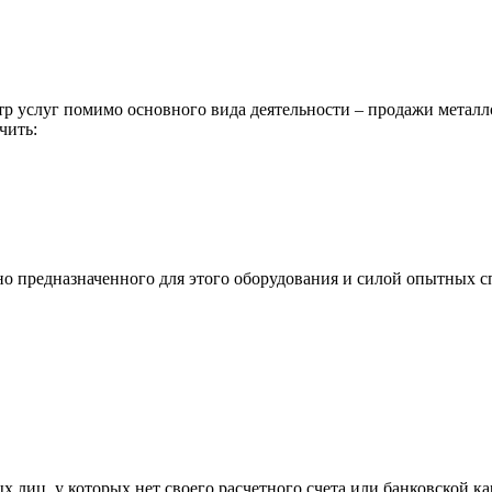
р услуг помимо основного вида деятельности – продажи металл
чить:
ьно предназначенного для этого оборудования и силой опытных
х лиц, у которых нет своего расчетного счета или банковской ка