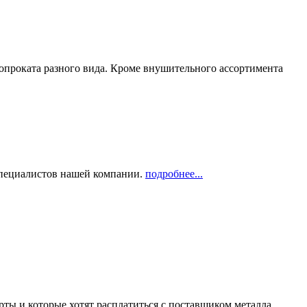
опроката разного вида. Кроме внушительного ассортимента
 специалистов нашей компании.
подробнее...
рты и которые хотят расплатиться с поставщиком металла