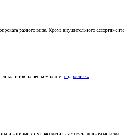
опроката разного вида. Кроме внушительного ассортимента
 специалистов нашей компании.
подробнее...
рты и которые хотят расплатиться с поставщиком металла