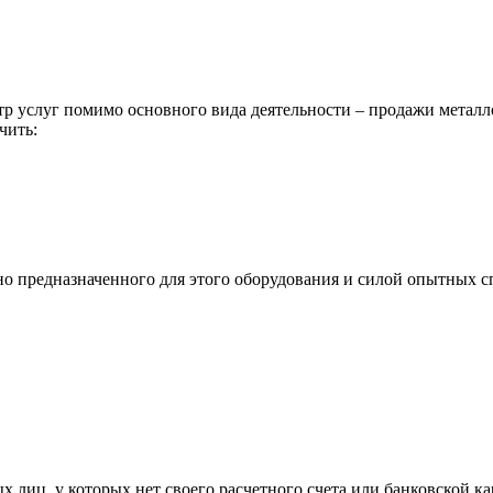
р услуг помимо основного вида деятельности – продажи металл
чить:
ьно предназначенного для этого оборудования и силой опытных
х лиц, у которых нет своего расчетного счета или банковской ка