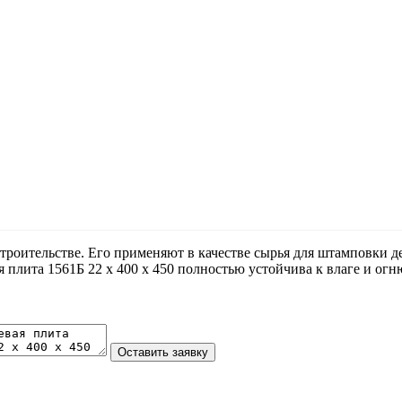
роительстве. Его применяют в качестве сырья для штамповки де
 плита 1561Б 22 х 400 х 450 полностью устойчива к влаге и ог