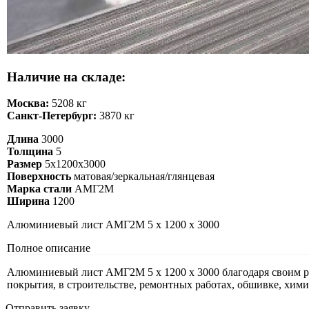
Наличие на складе:
Москва:
5208 кг
Санкт-Петербург:
3870 кг
Длина
3000
Толщина
5
Размер
5х1200х3000
Поверхность
матовая/зеркальная/глянцевая
Марка стали
АМГ2М
Ширина
1200
Алюминиевый лист АМГ2М 5 х 1200 х 3000
Полное описание
Алюминиевый лист АМГ2М 5 х 1200 х 3000 благодаря своим раб
покрытия, в строительстве, ремонтных работах, обшивке, хим
Отправить заявку