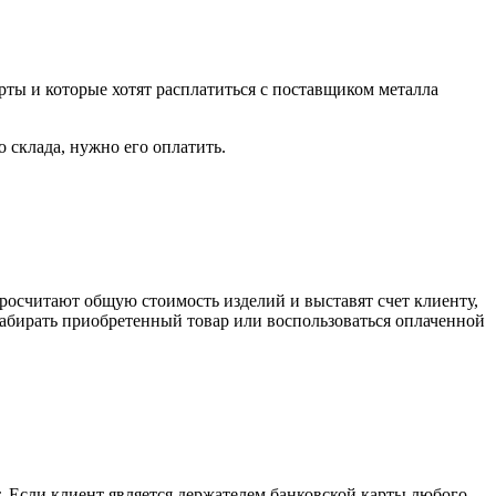
рты и которые хотят расплатиться с поставщиком металла
о склада, нужно его оплатить.
росчитают общую стоимость изделий и выставят счет клиенту,
забирать приобретенный товар или воспользоваться оплаченной
. Если клиент является держателем банковской карты любого