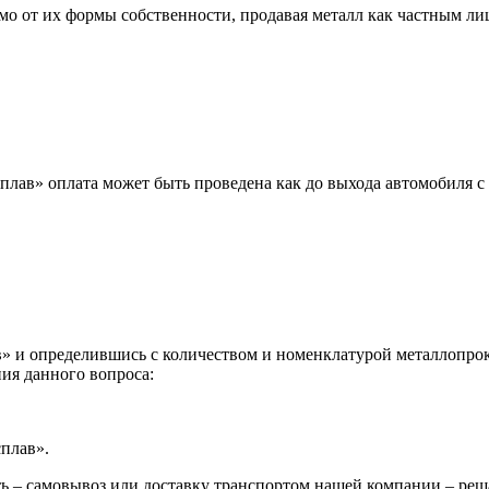
мо от их формы собственности, продавая металл как частным л
лав» оплата может быть проведена как до выхода автомобиля с 
 и определившись с количеством и номенклатурой металлопрока
ия данного вопроса:
сплав».
ь – самовывоз или доставку транспортом нашей компании – реш