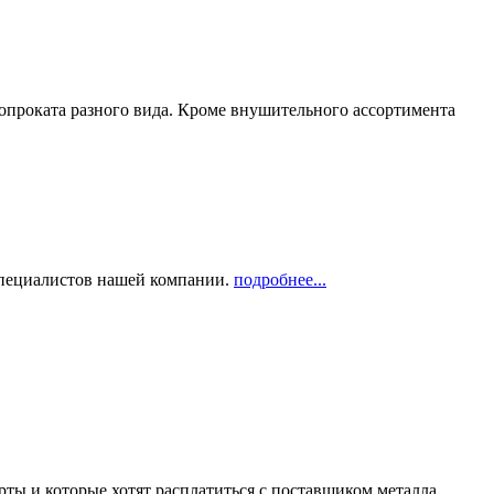
опроката разного вида. Кроме внушительного ассортимента
 специалистов нашей компании.
подробнее...
рты и которые хотят расплатиться с поставщиком металла