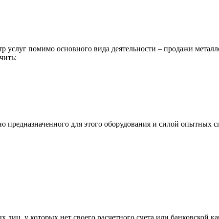
р услуг помимо основного вида деятельности – продажи металл
чить:
ьно предназначенного для этого оборудования и силой опытных
х лиц, у которых нет своего расчетного счета или банковской ка