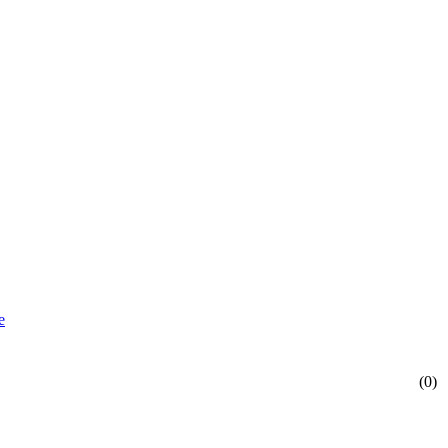
е
(0)